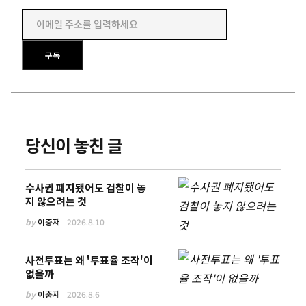
이메일 주소를 입력하세요
구독
당신이 놓친 글
수사권 폐지됐어도 검찰이 놓
지 않으려는 것
by
이충재
2026.8.10
사전투표는 왜 '투표율 조작'이
없을까
by
이충재
2026.8.6