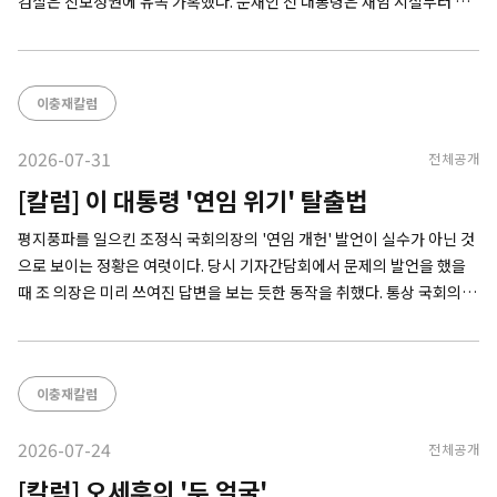
검찰은 진보정권에 유독 가혹했다. 문재인 전 대통령은 재임 시절부터 검
찰의 도전을 받았고, 아직도 사법의 굴레에서 벗어나지 못하고 있다. '정치
검찰'이 총동원돼 온갖 혐의를 뒤집어씌운 이재명이 대통령이 된 것 자체
가
이충재칼럼
2026-07-31
전체공개
[칼럼] 이 대통령 '연임 위기' 탈출법
평지풍파를 일으킨 조정식 국회의장의 '연임 개헌' 발언이 실수가 아닌 것
으로 보이는 정황은 여럿이다. 당시 기자간담회에서 문제의 발언을 했을
때 조 의장은 미리 쓰여진 답변을 보는 듯한 동작을 취했다. 통상 국회의장
같은 비중이 높은 인사들이 기자들과 간담회를 갖는 자리에선 관례적으로
예상 질문과 답변이 정해진다. 개헌의 필요성을 촉구하는 자리에서 진작
부터 논란이 됐던
이충재칼럼
2026-07-24
전체공개
[칼럼] 오세훈의 '두 얼굴'