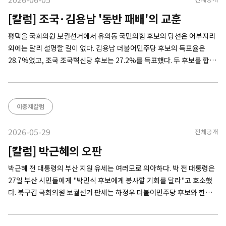
[칼럼] 조국·김용남 '동반 패배'의 교훈
평택을 국회의원 보궐선거에서 유의동 국민의힘 후보의 당선은 어부지리
외에는 달리 설명할 길이 없다. 김용남 더불어민주당 후보의 득표율은
28.7%였고, 조국 조국혁신당 후보는 27.2%를 득표했다. 두 후보를 합친
득표율은 유의동의 34.8%보다 20%포인트 이상 높다. 득표수로는 2만표
넘게 차이가 난다. 그런데도 유의동은 조국과 김용남이 치고받는 사이
이충재칼럼
2026-05-29
전체공개
[칼럼] 박근혜의 오판
박근혜 전 대통령의 부산 지원 유세는 여러모로 의아하다. 박 전 대통령은
27일 부산 시민들에게 "박민식 후보에게 봉사할 기회를 달라"고 호소했
다. 북구갑 국회의원 보궐선거 판세는 하정우 더불어민주당 후보와 한동
훈 무소속 후보가 치열하게 각축하고, 박 후보는 한참 뒤쳐진 양상이다. 박
후보가 1위로 올라설 가능성은 거의 없어 보인다. 그런데 박 전 대통령은