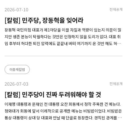
2026-07-10
전체공개
[칼럼] 민주당, 장동혁을 잊어라
장동혁 국민의힘 대표가 제1야당을 이끌 자질과 역량이 있는지 의문이 많
지만 생존 본능이 탁월하다는 것만은 인정하지 않을 도리가 없다. 대표 취
임 후부터 허다한 퇴진 압력에도 끝끝내 버텨 여기까지 온 것만 해도 혀를
내두르게 된다. 고비마다 단식과 필리버스터 연설, 병원 입원, 미국 방문,
투표용지 부족 사태까지. 누구도 예상하지 못한 기발한 방법으로 위기를
이충재칼럼
2026-07-03
전체공개
[칼럼] 민주당이 진짜 두려워해야 할 것
이재명 대통령과 문재인 전 대통령 오찬 회동에서 정작 주목한 건 메뉴다.
청와대가 회동에 앞서 이례적으로 공개한 메뉴는 비빔밥이었다. 비빔밥은
통상 대통령이 상대 당 대표와 만날 때 단골로 등장한다. 경직된 관계를 해
소하고 통합의 메시지를 내기 위한 장치로 활용돼왔다. 두 대통령의 오찬