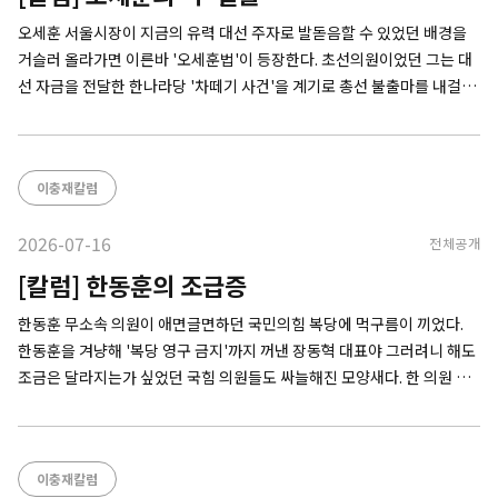
오세훈 서울시장이 지금의 유력 대선 주자로 발돋음할 수 있었던 배경을
거슬러 올라가면 이른바 '오세훈법'이 등장한다. 초선의원이었던 그는 대
선 자금을 전달한 한나라당 '차떼기 사건'을 계기로 총선 불출마를 내걸며
깨끗하고 투명한 선거를 목적으로 하는 정치자금법 개정을 관철시켰다.
'깨끗한 정치인' 이미지를 대중에 각인시킨 그는 얼마 후 서울시장에 당선
됐다. 그로부터 20년이 지나 '5선 서울시장'이라는
이충재칼럼
2026-07-16
전체공개
[칼럼] 한동훈의 조급증
한동훈 무소속 의원이 애면글면하던 국민의힘 복당에 먹구름이 끼었다.
한동훈을 겨냥해 '복당 영구 금지'까지 꺼낸 장동혁 대표야 그러려니 해도
조금은 달라지는가 싶었던 국힘 의원들도 싸늘해진 모양새다. 한 의원 복
당에 호의적이었던 정점식 원내대표는 "지금은 이슈가 아니다"고 한발 물
러섰고, 다른 의원들도 손사래를 치고 있다. 그새 무슨 일이 있었던 걸까.
한 가지 단서는
이충재칼럼