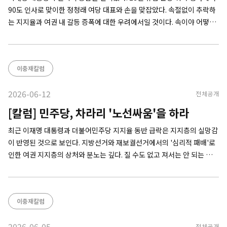
90도 인사로 맞이한 정청래 여당 대표와 손을 맞잡았다. 속절없이 추락하
는 지지율과 여권 내 갈등 증폭에 대한 우려에서일 것이다. 속이야 어떻든
외형적으로는 별 문제가 없음을 보여줘야 할 필요가 컸다고 봐야 한다. 실
제로 해결된 건 아무 것도 없다. 정 대표는 "국민은 영원하고
이충재칼럼
2026-06-12
전체공개
[칼럼] 민주당, 차라리 '노선싸움'을 하라
최근 이재명 대통령과 더불어민주당 지지율 동반 급락은 지지층의 실망감
이 반영된 것으로 보인다. 지방선거와 재보궐선거에서의 '심리적 패배'로
인한 여권 지지층의 상처와 분노는 깊다. 질 수도 없고 져서는 안 되는 경기
에서 패배했을 때 느끼는 팬들의 상실감은 더 크기 마련이다. 신바람 난 보
수 진영과 열패감에 빠진 진보 진영의 모습이 여론조사에 투영된 것이다.
선거를
이충재칼럼
2026-06-05
전체공개