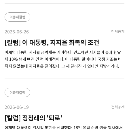
에는 비빔밥 뿐 아니라 '화합'과 '통합'을 상징하는 여러 요리도 나왔다. 더
불어민주당
이충재칼럼
2026-06-26
전체공개
[칼럼] 이 대통령, 지지율 회복의 조건
이재명 대통령 지지율 급락세는 기이하다. 견고하던 지지율이 불과 한달
새 10% 넘게 빠진 건 퍽 이례적이다. 이 대통령 말마따나 국정 기조는 바
뀌지 않았는데 지지율은 떨어졌다. 그 새 달라진 게 있다면 지방선거다. 그
렇다고 선거 패배는 아니다. 그러니 집권 1년 만에 데드크로스까지 나온
상황이 이해하기 어려운 것이다. 뚜렷한 실마리를 찾기 어려우니 거론되
는
이충재칼럼
2026-06-19
전체공개
[칼럼] 정청래의 '퇴로'
이재명 대통령이 일시적 봉합을 선택했다. 18일 유럽 순방 귀국 행사에서