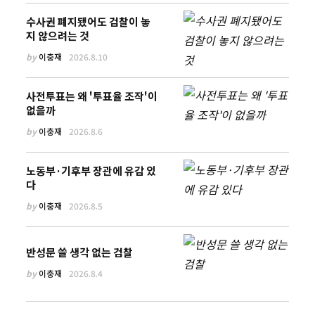
수사권 폐지됐어도 검찰이 놓
지 않으려는 것
by
이충재
2026.8.10
사전투표는 왜 '투표율 조작'이
없을까
by
이충재
2026.8.6
노동부·기후부 장관에 유감 있
다
by
이충재
2026.8.5
반성문 쓸 생각 없는 검찰
by
이충재
2026.8.4