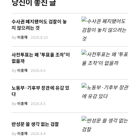
당신이 놓친 글
수사권 폐지됐어도 검찰이 놓
지 않으려는 것
by
이충재
2026.8.10
사전투표는 왜 '투표율 조작'이
없을까
by
이충재
2026.8.6
노동부·기후부 장관에 유감 있
다
by
이충재
2026.8.5
반성문 쓸 생각 없는 검찰
by
이충재
2026.8.4