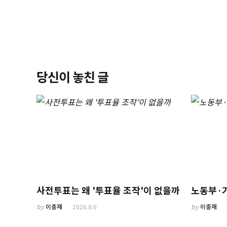
당신이 놓친 글
사전투표는 왜 '투표율 조작'이 없을까
노동부·
by
이충재
2026.8.6
by
이충재