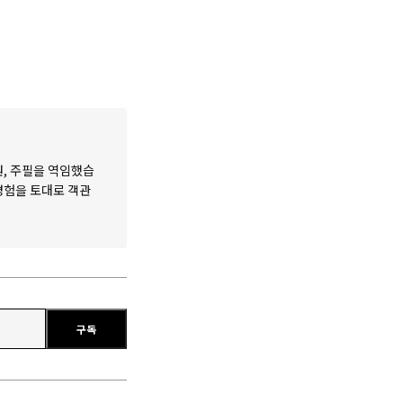
원, 주필을 역임했습
 경험을 토대로 객관
구독