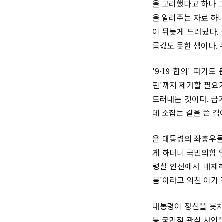
을 고려했다고 하나 
을 알려주는 자료 하
이 뒤늦게 드러났다.
름값도 못한 셈이다. 
'9∙19 합의' 파기
핀'까지 제거할 필요
드러내는 것이다. 급
데 소잡는 칼을 쓴 
윤 대통령의 좌충우돌
게 하더니 국민의힘 
령실 인선에서 배제하
몸'이라고 외친 이가
대통령이 정신을 못차
등 국민적 관심 사안