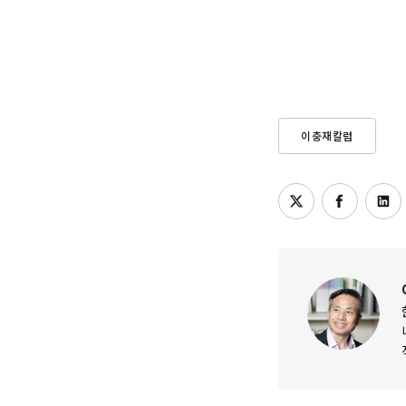
이충재칼럼