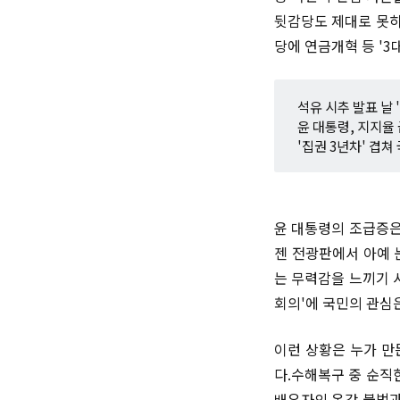
뒷감당도 제대로 못하
당에 연금개혁 등 '3
석유 시추 발표 날 '
윤 대통령, 지지율
'집권 3년차' 겹쳐
윤 대통령의 조급증은
젠 전광판에서 아예 
는 무력감을 느끼기 
회의'에 국민의 관심
이런 상황은 누가 만
다.수해복구 중 순직
배우자의 온갖 불법과