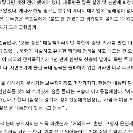
그렇다면 개장 전에 했어야 했다. 대통령은 짧은 설명 몇 분만에 퇴장
나 없었다. 게다가 해당 광구는 호주의 에너지 대기업이 '장래성이 없
 윤 대통령은 국민들에게 '로또'를 안겼다고 생각할지 몰라도 '대왕
뭐가 그리 급했을까.
도 뜬금없다. '오물 풍선' 대응책이라지만 북한이 중단 의사를 밝힌 
가 있었나. 북한의 치졸하고 유치한 행태에 정색을 하고 대드는 건 
기야 미국의 전략폭격기가 7년 만에 한반도 상공에 날아와 폭탄 투하 
격이다. 사면초가에 몰린 국내 정국을 돌파하기 위한 거라면 너무 무모
을 이해하지 못하기는 보수지지층도 마찬가지다. 한동안 대통령 
연찬회를 찾아와 호기있게 술을 돌리는 모습에 어리둥절해한다. '이
겠다고 했다'(함성득 경기대 정치전문대학원장)던 사람과 여당 
 같은 윤 대통령이 맞는냐고 묻는다.
리는데 공직사회는 오죽 하겠는가. '해외직구' 혼란, 고령자 운전제
을 손바닥 뒤집듯 한다. 기를 쓰고 밀어붙이던 의대 증원은 억지로 