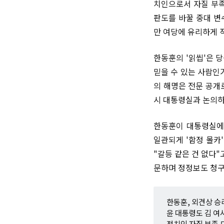
치인으로서 자질 부족
판도를 바꿀 중대 변
만 여당에 유리하게 
한동훈의 '읽씹'은 
믿을 수 있는 사람인
의 해명은 전문 공개
시 대통령실과 논의하
한동훈이 대통령실에 
일관되게 '함정 몰카
"갈등 같은 건 없다"
문하며 정정보도 청구
한동훈, 외견상 승
윤 대통령도 김 여
정치인 자질 부족 