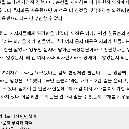
을 드러낸 치명적 결함이다. 총선을 지휘하는 비대위원장 입장에서
수였다. "사과를 수용했으면 20석은 더 건졌을 것"(조정훈 의원)이
작용했으리라는 건 부인할 수 없다.
당원과 지지자들에게 찜찜함을 남겼다. 당장은 미래권력인 한동훈의 
가'라는 의심을 갖게 만들었다. "김 여사 문자 내용은 사과가 힘들다
로 힘을 잃었다. 영부인 문자에 답하면 국정농단이라고 판단했다는 
지 않았는지, 왜 김 여사 사과 의사만이라도 공개하지 않았는지 의문
여러차례 사과를 요구했다는 말도 변명처럼 들린다. 그는 명품백
'라는 입장을 고수했다. '국민 눈높이'라는 애매모호한 말을 흘리고
고도 했다. 심지어 한 언론사 질문에 "제가 김 여사 사과를 이야기한
까지 냈다. 이쯤되면 그의 말을 얼마나 믿을 수 있는지 고개를 갸우뚱
리에도 내상 만만찮아
사 문제 부각돼 타격
드러난 검사 선후배