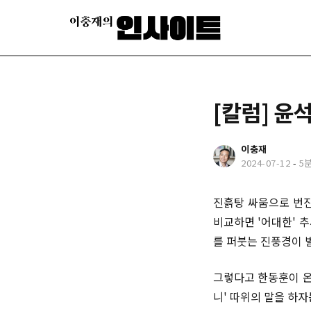
[칼럼] 윤
이충재
2024-07-12
-
5
진흙탕 싸움으로 번진
비교하면 '어대한' 
를 퍼붓는 진풍경이 
그렇다고 한동훈이 온
니' 따위의 말을 하자