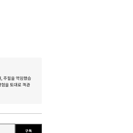
원, 주필을 역임했습
 경험을 토대로 객관
구독