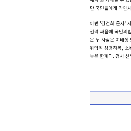
만 국민들에게 각인시
이번 '김건희 문자'
권력 싸움에 국민의힘
은 두 사람은 여태껏
위압적 상명하복, 소
놓은 한계다. 검사 