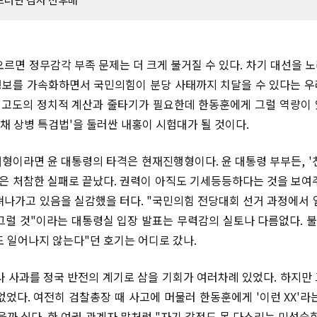
오르면 정무감각 부족 문제는 더 크게 불거질 수 있다. 차기 대선을 
보를 가속화하면서 국민의힘이 분당 사태까지 치달을 수 있다는 
선 고도의 정치적 계산과 줄타기가 필요한데 한동훈에게 그럴 역량이
'채 상병 특검법'을 둘러싼 내홍이 시험대가 될 것이다.
형이라면 윤 대통령의 타격은 현재진행형이다. 윤 대통령 부부든, '
 처참한 실패로 끝났다. 권력이 아직도 기세등등하다는 것을 보여
져나가고 있음을 실감했을 터다. "국민의힘 전당대회 선거 과정에서 
그럴 것"이라는 대통령실 입장 발표는 무력감의 실토나 다름없다. 불과
도 일어나지 않는다"던 호기는 어디로 갔나.
사 사과를 정국 반전의 계기로 삼을 기회가 여러차례 있었다. 하지만
없었다. 여전히 검찰총장 때 사고에 머물러 한동훈에게 '이런 XX'라
있을까 싶다. 한 여권 관계자 말처럼 "자기 감정도 못 다스리는 미성숙