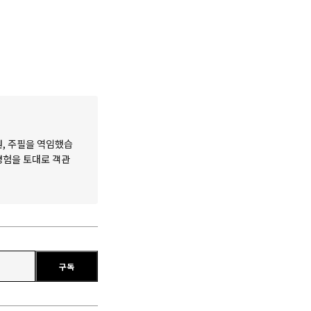
원, 주필을 역임했습
 경험을 토대로 객관
구독