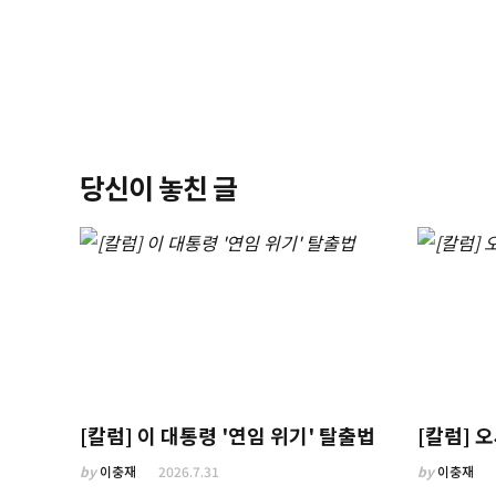
당신이 놓친 글
[칼럼] 이 대통령 '연임 위기' 탈출법
[칼럼] 
by
이충재
2026.7.31
by
이충재