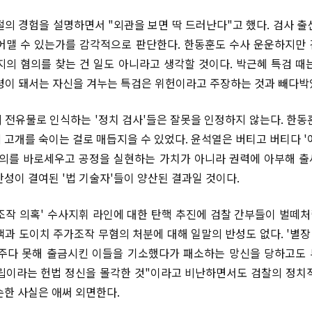
절의 경험을 설명하면서 "외관을 보면 딱 드러난다"고 했다. 검사 출
어맬 수 있는가를 감각적으로 판단한다. 한동훈도 수사 운운하지만
지의 혐의를 찾는 건 일도 아니라고 생각할 것이다. 박근혜 특검 때
령이 돼서는 자신을 겨누는 특검은 위헌이라고 주장하는 것과 빼다
 전유물로 인식하는 '정치 검사'들은 잘못을 인정하지 않는다. 한동
 고개를 숙이는 걸로 매듭지을 수 있었다. 윤석열은 버티고 버티다 '
정의를 바로세우고 공정을 실현하는 가치가 아니라 권력에 아부해 
간성이 결여된 '법 기술자'들이 양산된 결과일 것이다.
조작 의혹' 수사지휘 라인에 대한 탄핵 추진에 검찰 간부들이 벌떼처럼
백과 도이치 주가조작 무혐의 처분에 대해 일말의 반성도 없다. '별장 
주다 못해 출금시킨 이들을 기소했다가 패소하는 망신을 당하고도
립이라는 헌법 정신을 몰각한 것"이라고 비난하면서도 검찰의 정치
손한 사실은 애써 외면한다.