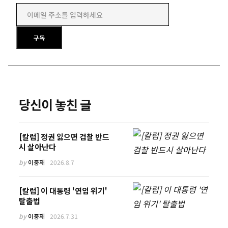
이메일 주소를 입력하세요
구독
당신이 놓친 글
[칼럼] 정권 잃으면 검찰 반드
시 살아난다
by
이충재
2026.8.7
[칼럼] 이 대통령 '연임 위기'
탈출법
by
이충재
2026.7.31