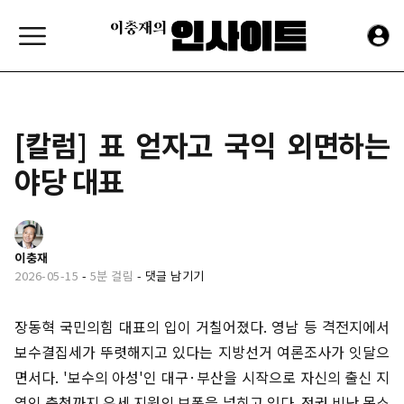
[칼럼] 표 얻자고 국익 외면하는
야당 대표
이충재
2026-05-15
-
5분 걸림
-
댓글 남기기
장동혁 국민의힘 대표의 입이 거칠어졌다. 영남 등 격전지에서
보수결집세가 뚜렷해지고 있다는 지방선거 여론조사가 잇달으
면서다. '보수의 아성'인 대구·부산을 시작으로 자신의 출신 지
역인 충청까지 유세 지원의 보폭을 넓히고 있다. 정권 비난 목소