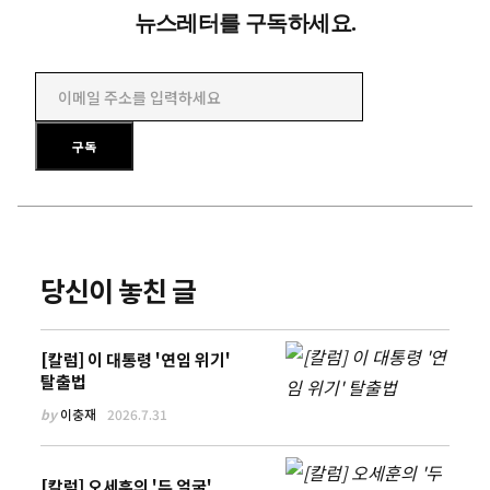
뉴스레터를 구독하세요.
이메일 주소를 입력하세요
구독
당신이 놓친 글
[칼럼] 이 대통령 '연임 위기'
탈출법
by
이충재
2026.7.31
[칼럼] 오세훈의 '두 얼굴'