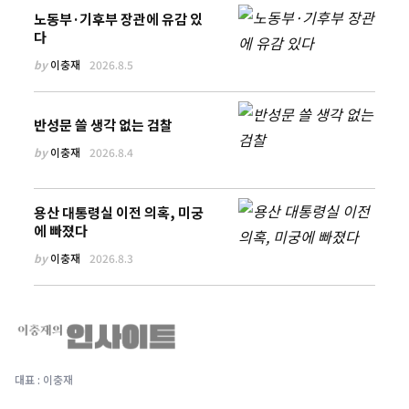
노동부·기후부 장관에 유감 있
다
by
이충재
2026.8.5
반성문 쓸 생각 없는 검찰
by
이충재
2026.8.4
용산 대통령실 이전 의혹, 미궁
에 빠졌다
by
이충재
2026.8.3
대표 : 이충재