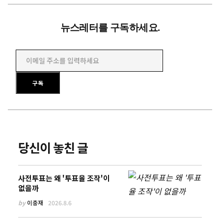
뉴스레터를 구독하세요.
이메일 주소를 입력하세요
구독
당신이 놓친 글
사전투표는 왜 '투표율 조작'이
없을까
by
이충재
2026.8.6