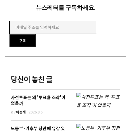
뉴스레터를 구독하세요.
이메일 주소를 입력하세요
구독
당신이 놓친 글
사전투표는 왜 '투표율 조작'이
없을까
by
이충재
2026.8.6
노동부·기후부 장관에 유감 있