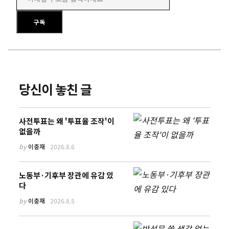
이메일 주소를 입력하세요
구독
당신이 놓친 글
사전투표는 왜 '투표율 조작'이
없을까
by
이충재
2026.8.6
노동부·기후부 장관에 유감 있
다
by
이충재
2026.8.5