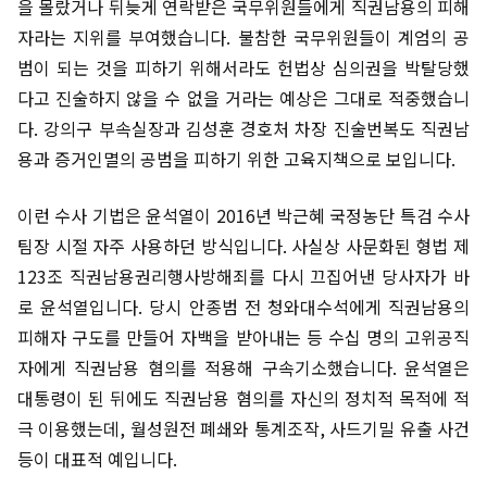
을 몰랐거나 뒤늦게 연락받은 국무위원들에게 직권남용의 피해
자라는 지위를 부여했습니다. 불참한 국무위원들이 계엄의 공
범이 되는 것을 피하기 위해서라도 헌법상 심의권을 박탈당했
다고 진술하지 않을 수 없을 거라는 예상은 그대로 적중했습니
다. 강의구 부속실장과 김성훈 경호처 차장 진술번복도 직권남
용과 증거인멸의 공범을 피하기 위한 고육지책으로 보입니다.
이런 수사 기법은 윤석열이 2016년 박근혜 국정농단 특검 수사
팀장 시절 자주 사용하던 방식입니다. 사실상 사문화된 형법 제
123조 직권남용권리행사방해죄를 다시 끄집어낸 당사자가 바
로 윤석열입니다. 당시 안종범 전 청와대수석에게 직권남용의
피해자 구도를 만들어 자백을 받아내는 등 수십 명의 고위공직
자에게 직권남용 혐의를 적용해 구속기소했습니다. 윤석열은
대통령이 된 뒤에도 직권남용 혐의를 자신의 정치적 목적에 적
극 이용했는데, 월성원전 폐쇄와 통계조작, 사드기밀 유출 사건
등이 대표적 예입니다.