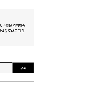
원, 주필을 역임했습
 경험을 토대로 객관
구독