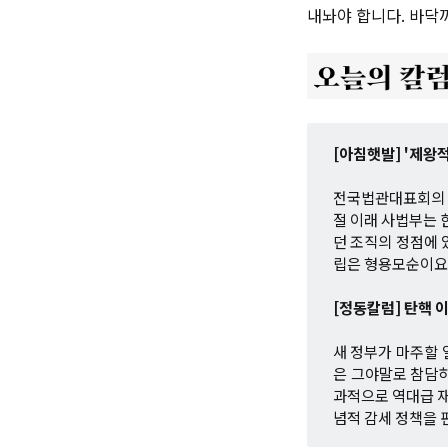
내놔야 합니다. 바닥
[아침햇발] '제왕
전국법관대표회의 
절 이래 사법부는 
던 조직의 정점에 
립은 형용모순이요
[정동칼럼] 탄핵 
새 정부가 마주할 
은 그야말로 참담하
과적으로 역대급 재
념적 감세 정책을 