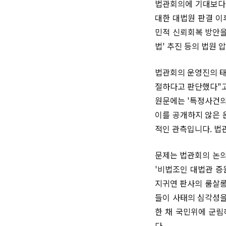
법관회의에 기대보다 
대한 대법원 판결 이
민적 신뢰회복 방안을
법' 추진 등의 법원
법관회의 운영진의 태
절하다고 판단했다"고
원문에는 '특정사건의
이를 공개하지 않은 
적인 관측입니다. 법
문제는 법관회의 논의
'비법조인 대법관 증
지귀연 판사의 룸살롱
들이 사태의 심각성을
한 채 국민위에 군림
다.