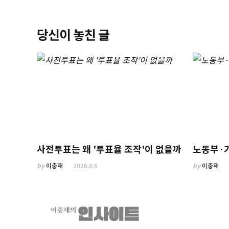
당신이 놓친 글
사전투표는 왜 '투표율 조작'이 없을까
노동부·
by
이충재
2026.8.6
by
이충재