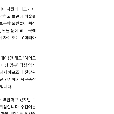
디어 차원의 메모가 아
조악하고 보관이 허술했
정보분야 요원들이 핵심
 남들 눈에 띄는 곳에
이 자주 찾는 롯데리아
데이)만 해도 '여의도
거대상 명부' 작성 역시
방첩사 체포조에 전달된
 장군 인사에서 육군총장
입니다.
두 부인하고 있지만 수
 의심입니다. 수첩에는
선거권 박탈' 등 윤석열