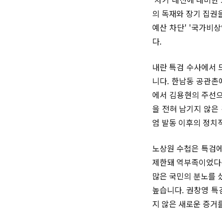
의 독재와 장기 집권
예산 차단' '국가비
다.
내란 특검 수사에서 
니다. 한남동 공관촌
에서 김용현의 주선으
을 전혀 남기지 않은
엄 발동 이후의 정치
노상원 수첩은 특검에
제한돼 역부족이었다는
많은 국민의 분노를 
높습니다. 권창영 특
지 않은 새로운 증거를