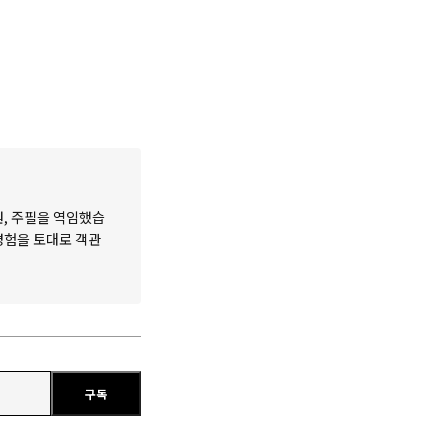
원, 주필을 역임했습
 경험을 토대로 객관
구독