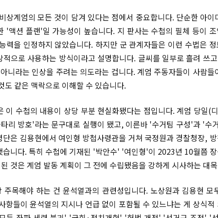
3 비상계엄의 모든 것이 담겨 있다는 점에서 중요합니다. 단순한 아이
한 '액션 플랜'일 가능성이 높습니다. 지 판사는 수첩의 필체 등이 
 능력을 인정하지 않았습니다. 하지만 군 관계자들은 이런 수법은 
상적으로 사용하는 방식이라고 설명합니다. 글씨를 일부로 흘려 쓰고,
거 아니라는 인상을 주려는 의도라는 겁니다. 계엄 주동자들이 사람들
 것도 같은 맥락으로 이해할 수 있습니다.
은 이 수첩의 내용이 상당 부분 현실화됐다는 점입니다. 계엄 당일(디
'울타리 방호'라는 문구대로 실행이 됐고, 이른바 '수거팀 구성'과 '수
명단은 김용현에서 여인형 방첩사령관을 거쳐 국정원과 경찰청장, 
습니다. 특히 수첩에 기재된 '박안수' '여인형'이 2023년 10월쯤
된 것은 계엄 발동 계획이 그 전에 수립됐음을 강하게 시사하는 대목
 주목해야 하는 건 윤석열과의 관련성입니다. 노상원과 김용현 모
 사항들이 윤석열의 지시나 언급 없이 포함될 수 있느냐는 게 상식적
모든 좌파 세력 붕괴' '국회·정치개혁' '헌법 개정' '선거구 조정' '