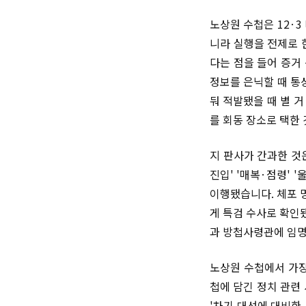
노상원 수첩은 12·
니라 실행을 전제로 
다는 점을 들어 증거
정보를 은닉할 때 통
둬 적발됐을 때 별 
를 회동 장소로 택한
지 판사가 간과한 것
진입' '매복·점령' 
이행됐습니다. 체포 
게 특검 수사로 확인됐
과 방첩사령관에 임명
노상원 수첩에서 가장
첩에 담긴 정치 관련
'차기 대선에 대비한 