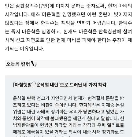
인은 심판정족수(7인)에 미치지 못하는 숫자로써, 헌재 마비의
시작입니다. 애초 마은혁을 임명했으면 이런 혼란이 빚어지지
않았다는 점에서 한덕수는 책임을 면하기 어렵습니다. 한덕수
는 즉시 마은혁을 임명하고, 헌재도 마은혁을 탄핵심판에 참여
시켜 선고 지연으로 인한 헌재 마비를 피해야 한다는 주장이 제
기되는 이유입니다.
[아침햇발] '윤석열 내란'으로 드러난 네 가지 착각
윤석열 탄핵 선고가 지연되면서 헌재가 헌정질서 문란을 방
조하고 있다는 비판이 쏟아집니다. 한겨레신문 이재승 논설
위원은 내란 사태의 장기화는 우리가 당연하다고 믿었던 가
치와 통념이 착각에 불과했음을 깨닫게 한다고 말합니다. 헌
법재판관들이 헌법만 생각할 거라는 착각과 우파 엘리트들
에게도 애국심이 있을 거라는 착각이 내란 사태 장기화로 드