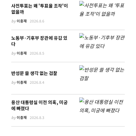
사전투표는 왜 '투표율 조작'이
없을까
by
이충재
2026.8.6
노동부·기후부 장관에 유감 있
다
by
이충재
2026.8.5
반성문 쓸 생각 없는 검찰
by
이충재
2026.8.4
용산 대통령실 이전 의혹, 미궁
에 빠졌다
by
이충재
2026.8.3