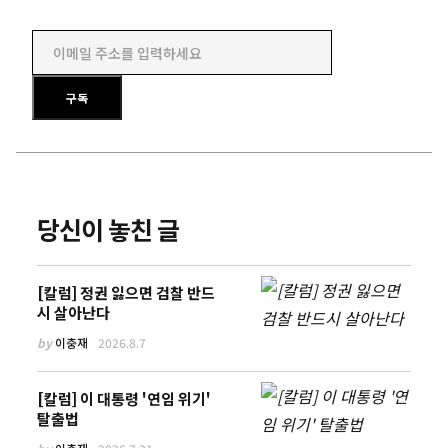
이메일 주소를 입력하세요
구독
당신이 놓친 글
[칼럼] 정권 잃으면 검찰 반드
시 살아난다
by
이충재
2026.8.7
[칼럼] 이 대통령 '연임 위기'
탈출법