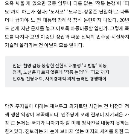
오죽 싸울 게 없으면 궁중 암투나 다름 없는 '적통 논쟁'에 '파
묘'까지 하는가 싶다. '노사모' '노무현-정몽준 단일화'로 다투
더니 급기야 노 전 대통령 장례식 참석 논란까지 나왔다. 20년
도 넘게 지난 문제를 놓고 이토록 아둥바둥할 일인가. 그렇게 족
보를 따지다 보면 이승만 정권과 싸운 신익회 민주당 시절까지
거슬러 올라가는 건 아닐지 모를 일이다.
친문·친명 갈등 봉합한 전현직 대통령 '비빔밥' 회동
정책, 노선은 다르지 않은데 '적통 논쟁'에 '파묘'까지
민주당 전당대회, 사회경제적 의제 둘러싼 경쟁해야
당권 주자들이 미래는 제쳐두고 과거로만 치닫는 건 비전과 정
책 생산 역량이 부족해서다. 민주당에 오래 전부터 제기돼온 가
장 큰 문제는 국가가 나아가야 할 미래 청사진을 내놓지 못하는
한계였다. 진보라는 게 눈에 보이지 않는 미지의 세계를 향한 그