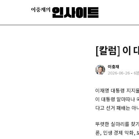
[칼럼] 이
이충재
2026-06-26
-
6
이재명 대통령 지지율
이 대통령 말마따나 
다고 선거 패배는 아
뚜렷한 실마리를 찾기
론, 민생 경제 악화,