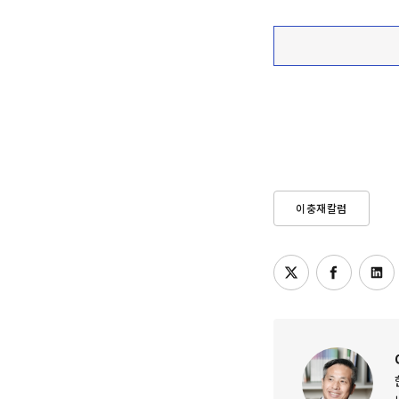
이충재칼럼