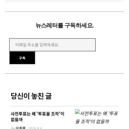
뉴스레터를 구독하세요.
이메일 주소를 입력하세요
구독
당신이 놓친 글
사전투표는 왜 '투표율 조작'이
없을까
by
이충재
2026.8.6