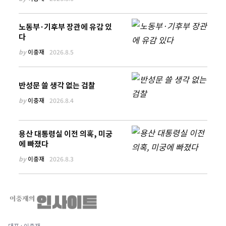
노동부·기후부 장관에 유감 있
다
by
이충재
2026.8.5
반성문 쓸 생각 없는 검찰
by
이충재
2026.8.4
용산 대통령실 이전 의혹, 미궁
에 빠졌다
by
이충재
2026.8.3
대표 : 이충재