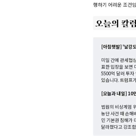
행하기 어려운 조건임
[아침햇발] '날강
미일 간에 관세협상
표한 입장을 보면 
5500억 달러 투
있습니다. 트럼프가
[오늘과 내일] 10
법원의 비상계엄 위
농단 사건 때 손해
민 기본권 침해가 
달라졌다고 강조합