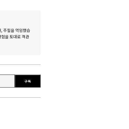
원, 주필을 역임했습
 경험을 토대로 객관
구독