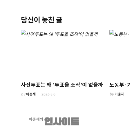
당신이 놓친 글
사전투표는 왜 '투표율 조작'이 없을까
노동부·
by
이충재
2026.8.6
by
이충재