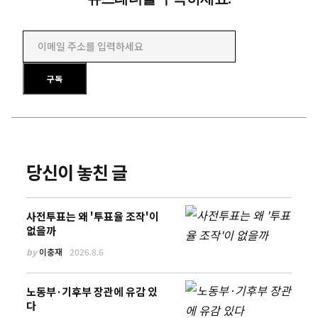
이메일 주소를 입력하세요
구독
당신이 놓친 글
사전투표는 왜 '투표율 조작'이
없을까
by
이충재
2026.8.6
노동부·기후부 장관에 유감 있
다