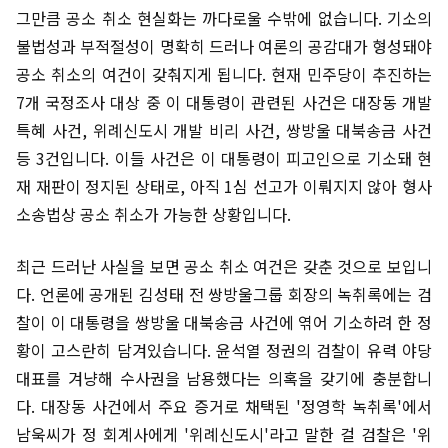
그만큼 공소 취소 현실화는 까다로울 수밖에 없습니다. 기소의
불법성과 부적절성이 명확히 드러나 여론의 공감대가 형성돼야
공소 취소의 여건이 갖춰지게 됩니다. 현재 민주당이 추진하는
7개 국정조사 대상 중 이 대통령이 관련된 사건은 대장동 개발
특혜 사건, 위례신도시 개발 비리 사건, 쌍방울 대북송금 사건
등 3건입니다. 이들 사건은 이 대통령이 피고인으로 기소돼 현
재 재판이 정지된 상태로, 아직 1심 선고가 이뤄지지 않아 형사
소송법상 공소 취소가 가능한 상황입니다.
최근 드러난 사실을 보면 공소 취소 여건은 갖춘 것으로 보입니
다. 언론에 공개된 김성태 전 쌍방울그룹 회장의 녹취록에는 검
찰이 이 대통령을 쌍방울 대북송금 사건에 엮어 기소하려 한 정
황이 고스란히 담겨있습니다. 윤석열 정권의 검찰이 유력 야당
대표를 겨냥해 수사권을 남용했다는 의혹을 갖기에 충분합니
다. 대장동 사건에서 주요 증거로 채택된 '정영학 녹취록'에서
남욱씨가 정 회계사에게 '위례신도시'라고 말한 걸 검찰은 '위