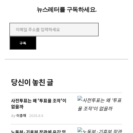
뉴스레터를 구독하세요.
이메일 주소를 입력하세요
구독
당신이 놓친 글
사전투표는 왜 '투표율 조작'이
없을까
by
이충재
2026.8.6
노동부·기후부 장관에 유감 있