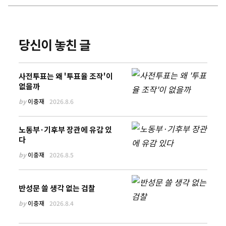
당신이 놓친 글
사전투표는 왜 '투표율 조작'이
없을까
by
이충재
2026.8.6
노동부·기후부 장관에 유감 있
다
by
이충재
2026.8.5
반성문 쓸 생각 없는 검찰
by
이충재
2026.8.4