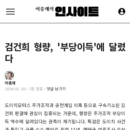
검건희 형량, '부당이득'에 달렸
다
이충재
2026-01-28
-
7분 걸림
-
댓글 남기기
도이치모터스 주가조작과 공천개입 의혹 등으로 구속기소된 김
건희 판결에 관심이 집중되는 가운데, 형량은 주가조작 부당이
득 액수에 달려있다는 관측이 제기됩니다. 특검은 도이치 사건
과 통일교 금품 수수 혐의로 징역 11년, 명태균 여론조사 무상