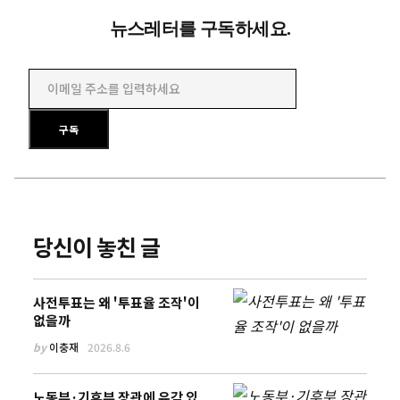
뉴스레터를 구독하세요.
이메일 주소를 입력하세요
구독
당신이 놓친 글
사전투표는 왜 '투표율 조작'이
없을까
by
이충재
2026.8.6
노동부·기후부 장관에 유감 있