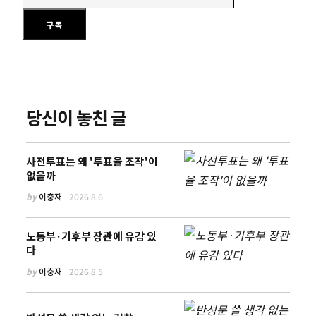
이메일 주소를 입력하세요
구독
당신이 놓친 글
사전투표는 왜 '투표율 조작'이
없을까
by
이충재
2026.8.6
노동부·기후부 장관에 유감 있
다
by
이충재
2026.8.5