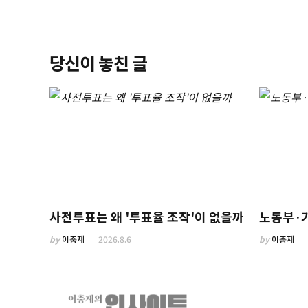
당신이 놓친 글
사전투표는 왜 '투표율 조작'이 없을까
노동부·
by
이충재
2026.8.6
by
이충재