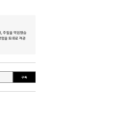
원, 주필을 역임했습
 경험을 토대로 객관
구독