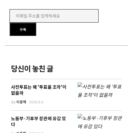
이메일 주소를 입력하세요
구독
당신이 놓친 글
사전투표는 왜 '투표율 조작'이
없을까
by
이충재
2026.8.6
노동부·기후부 장관에 유감 있
다