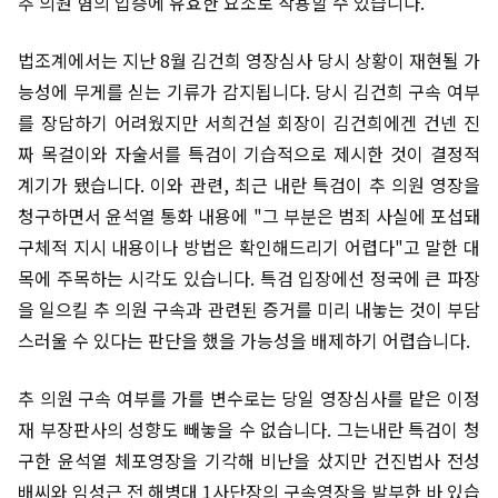
추 의원 혐의 입증에 유효한 요소로 작용할 수 있습니다.
법조계에서는 지난 8월 김건희 영장심사 당시 상황이 재현될 가
능성에 무게를 싣는 기류가 감지됩니다. 당시 김건희 구속 여부
를 장담하기 어려웠지만 서희건설 회장이 김건희에겐 건넨 진
짜 목걸이와 자술서를 특검이 기습적으로 제시한 것이 결정적
계기가 됐습니다. 이와 관련, 최근 내란 특검이 추 의원 영장을
청구하면서 윤석열 통화 내용에 "그 부분은 범죄 사실에 포섭돼
구체적 지시 내용이나 방법은 확인해드리기 어렵다"고 말한 대
목에 주목하는 시각도 있습니다. 특검 입장에선 정국에 큰 파장
을 일으킬 추 의원 구속과 관련된 증거를 미리 내놓는 것이 부담
스러울 수 있다는 판단을 했을 가능성을 배제하기 어렵습니다.
추 의원 구속 여부를 가를 변수로는 당일 영장심사를 맡은 이정
재 부장판사의 성향도 빼놓을 수 없습니다. 그는내란 특검이 청
구한 윤석열 체포영장을 기각해 비난을 샀지만 건진법사 전성
배씨와 임성근 전 해병대 1사단장의 구속영장을 발부한 바 있습