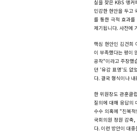
실을 찾은 KBS 앵
민감한 현안을 두고 
를 통한 극적 효과를
제기됩니다. 사전에 
핵심 현안인 김건희 
이 부족했다는 평이 
공작"이라고 주장했습
던 '유감 표명'도 
다. 결국 형식이나 내
한 위원장도 관훈클럽
질의에 대해 응답의 
수수 의혹에 "친북적
국회의원 정원 감축,
다. 이런 방안이 대