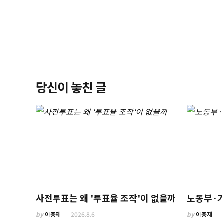
당신이 놓친 글
사전투표는 왜 '투표율 조작'이 없을까
노동부·
by
이충재
2026.8.6
by
이충재