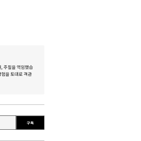
원, 주필을 역임했습
 경험을 토대로 객관
구독