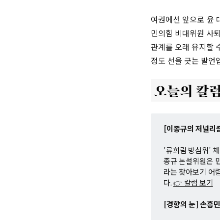
여권에선 앞으로 윤 
민의힘 비대위원 사퇴
관계를 오래 유지할 
정도 선을 긋는 발언
[이종규의 저널리즘
'류희림 방심위' 
종규 논설위원은 
라는 찾아보기 어
다.
👉 칼럼 보기
[경향의 눈] 손흥민