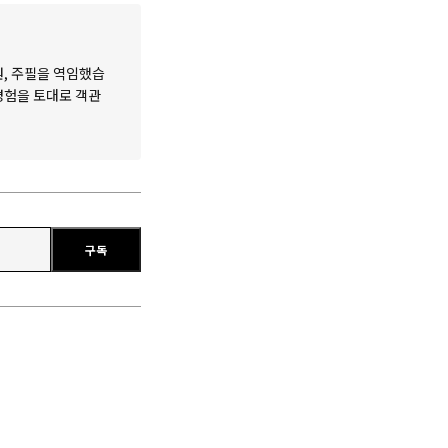
원, 주필을 역임했습
 경험을 토대로 객관
구독