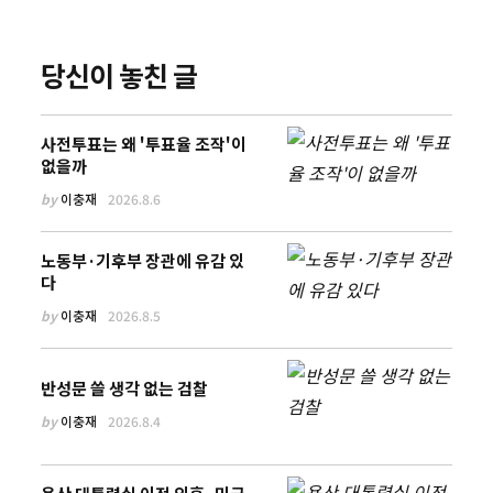
당신이 놓친 글
사전투표는 왜 '투표율 조작'이
없을까
by
이충재
2026.8.6
노동부·기후부 장관에 유감 있
다
by
이충재
2026.8.5
반성문 쓸 생각 없는 검찰
by
이충재
2026.8.4