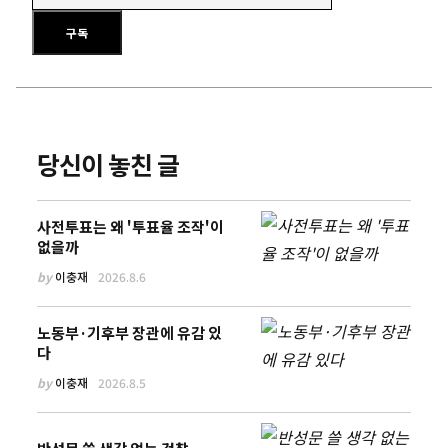
이메일 주소를 입력하세요
구독
당신이 놓친 글
사전투표는 왜 '투표율 조작'이
없을까
by
이충재
2026.8.6
노동부·기후부 장관에 유감 있
다
by
이충재
2026.8.5