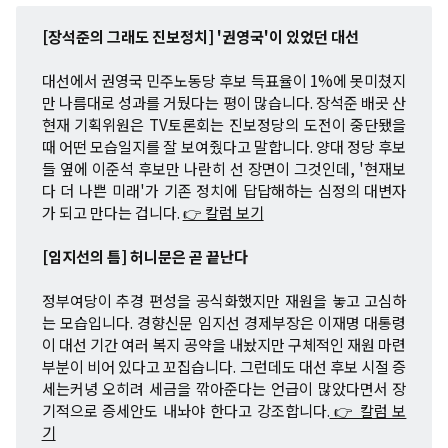
[장석준의 그래도 진보정치] '권영국'이 있었던 대선
대선에서 권영국 민주노동당 후보 득표율이 1%에 못미쳤지
만 나름대로 성과를 거뒀다는 평이 많습니다. 장석준 배곳 산
현재 기획위원은 TV토론회는 진보정당의 도전이 중단됐을
때 어떤 모습일지를 잘 보여줬다고 말합니다. 양대 정당 후보
들 옆에 이준석 후보만 나란히 선 장면이 그것인데, '현재보
다 더 나쁜 미래'가 기존 정치에 답답해하는 심정의 대변자
가 되고 만다는 겁니다.
👉 칼럼 보기
[임지선의 틈] 허니문은 곧 끝난다
정부여당이 추경 편성을 공식화했지만 재원을 놓고 고심하
는 모습입니다. 경향신문 임지선 경제부장은 이재명 대통령
이 대선 기간 여러 복지 공약을 내놨지만 구체적인 재원 마련
부분이 비어 있다고 꼬집습니다. 그런데도 대선 후보 시절 증
세는커녕 오히려 세금을 깎아준다는 언급이 많았다면서 장
기적으로 증세안도 내놔야 한다고 강조합니다.
👉 칼럼 보
기