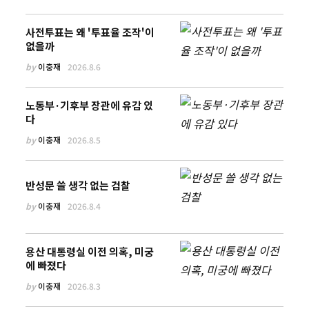
사전투표는 왜 '투표율 조작'이
없을까
by
이충재
2026.8.6
노동부·기후부 장관에 유감 있
다
by
이충재
2026.8.5
반성문 쓸 생각 없는 검찰
by
이충재
2026.8.4
용산 대통령실 이전 의혹, 미궁
에 빠졌다
by
이충재
2026.8.3