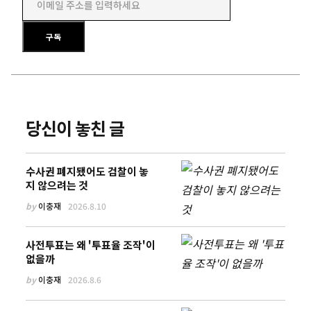
이메일 주소를 입력하세요
구독
당신이 놓친 글
수사권 폐지됐어도 검찰이 놓
지 않으려는 것
by
이충재
2026.8.10
사전투표는 왜 '투표율 조작'이
없을까
by
이충재
2026.8.6