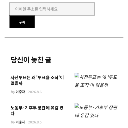
이메일 주소를 입력하세요
구독
당신이 놓친 글
사전투표는 왜 '투표율 조작'이
없을까
by
이충재
2026.8.6
노동부·기후부 장관에 유감 있
다
by
이충재
2026.8.5