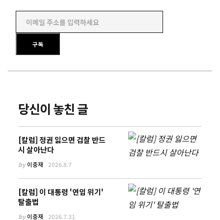
이메일 주소를 입력하세요
구독
당신이 놓친 글
[칼럼] 정권 잃으면 검찰 반드
시 살아난다
by
이충재
2026.8.7
[칼럼] 이 대통령 '연임 위기'
탈출법
by
이충재
2026.7.31