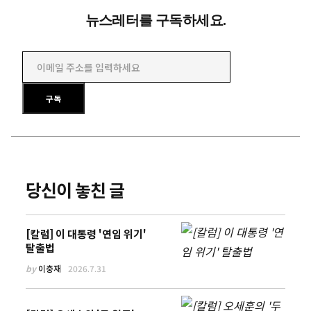
뉴스레터를 구독하세요.
이메일 주소를 입력하세요
구독
당신이 놓친 글
[칼럼] 이 대통령 '연임 위기'
탈출법
by
이충재
2026.7.31