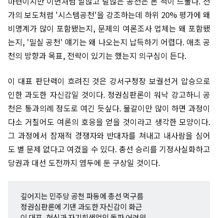
마련이지만 이번처럼 말많고 탈많은 공천은 본 적이 드물다. 전
가의 보도처럼 '시스템공천'을 강조하는데 하위 20% 평가에 왜
비명계가 많이 포함됐는지, 문제의 여론조사 업체는 왜 포함됐
는지, '밀실 공천' 얘기는 왜 나오는지 납득하기 어렵다. 애초 공
천의 방향과 목표, 전략이 있기는 했는지 의구심이 든다.
이 대표 판단력이 흐려진 것은 강서구청장 보궐선거 압승으로
인한 과도한 자신감일 것이다. 정권심판론이 워낙 강고하니 공
천은 통과의례 정도로 여긴 듯싶다. 물갈이만 많이 하면 과정이
다소 거칠어도 여론의 호응을 얻을 것이라고 생각한 모양이다.
그 과정에서 잠재적 경쟁자와 반대자를 쳐내고 내사람을 심어
도 별 문제 없다고 여겼을 수 있다. 총선 승리를 기정사실화하고
당권과 대선 도전까지 염두에 둔 구상일 것이다.
깊어지는 민주당 공천 파동에 총선 먹구름
정권심판론에 기댄 과도한 자신감이 화근
이 대표, 헌신과 자기희생없인 돌파 어려워