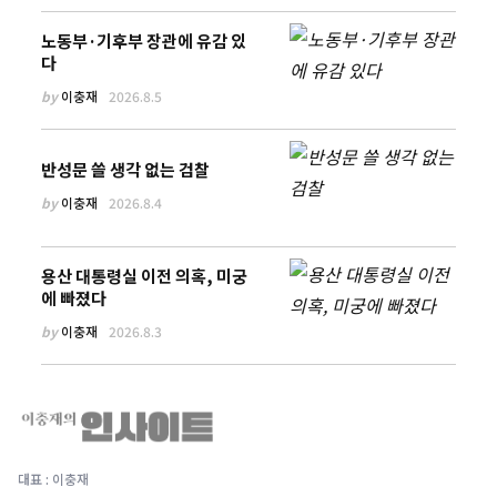
노동부·기후부 장관에 유감 있
다
by
이충재
2026.8.5
반성문 쓸 생각 없는 검찰
by
이충재
2026.8.4
용산 대통령실 이전 의혹, 미궁
에 빠졌다
by
이충재
2026.8.3
대표 : 이충재