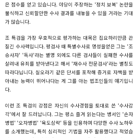
은 점수를 얻고 있습니다. 야당이 주장하는 '정치 보복' 논란을
불식하고 신뢰할만한 수사 결과를 내놓을 수 있을 거라는 기대
가 많습니다.
조 특검을 가장 우호적으로 평가하는 대목은 집요하리만큼 끈
질긴 수사력입니다. 평검사 때 특별수사로 명성을얻은 그는 '조
승사자' '독사'라는 별명 외에도 다른 검사들이 실패한 수사를
살려내 유죄를 받아낸다고 해서 '재수사 전문검사'라는 별칭도
따라다닙니다. 실오라기 같은 단서를 포착해 증거로 자백을 받
아내는 능력이 뛰어나다는 게 그를 아는 법조인들의 얘기입니
다.
이런 조 특검의 강점은 자신의 수사경험을 토대로 쓴 '수사감
각'에서 잘 드러납니다. 그는 평소 즐겨 읽는다는 병서인 '손자
병법' '오자병법' '육도삼략' 등을 인용하며 다양한 수사 노하우
를 소개했는데, 특히 심리적인 기법을 자주 활용했다고 적었습