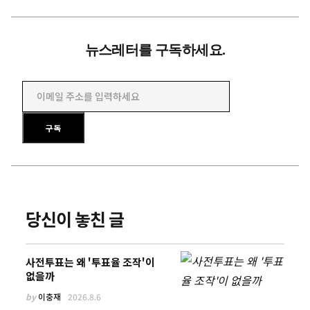
뉴스레터를 구독하세요.
이메일 주소를 입력하세요
구독
당신이 놓친 글
사전투표는 왜 '투표율 조작'이
없을까
by
이충재
2026.8.6