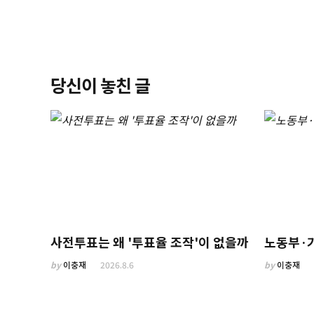
당신이 놓친 글
사전투표는 왜 '투표율 조작'이 없을까
노동부·
by
이충재
2026.8.6
by
이충재