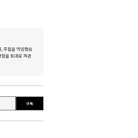
원, 주필을 역임했습
 경험을 토대로 객관
구독