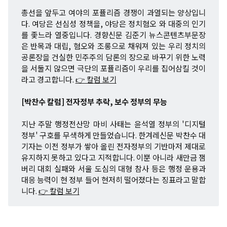
총선을 앞두고 여야의 포퓰리즘 경쟁이 과열되는 양상입니
다. 여당은 선심성 정책을, 야당은 정치혐오 와 대중의 인기
를 좇느라 열중입니다. 경향신문 김준기 뉴스콘텐츠부문장
은 반목과 대립, 혐오와 조롱으로 채워져 있는 우리 정치의
공론장을 건실한 민주주의 담론의 장으로 바꾸기 위한 노력
을 서둘지 않으면 극단의 포퓰리즘이 우리를 집어삼킬 것이
라고 경고합니다.
👉 칼럼 보기
[박찬수 칼럼] 전자정부 추락, 보수 정부의 무능
지난 주말 행정전산망 마비 사태는 윤석열 정부의 '디지털
정부' 구호를 무색하게 만들었습니다. 한겨레신문 박찬수 대
기자는 이전 정부가 쌓아 올린 전자정부의 기반마저 제대로
유지하지 못하고 있다고 지적합니다. 이뿐 아니라 새만금 잼
버리 대회 실패와 서울 도심의 대형 참사 등은 행정 운용과
대응 능력이 현 정부 들어 현저히 떨어졌다는 징표라고 말합
니다.
👉 칼럼 보기