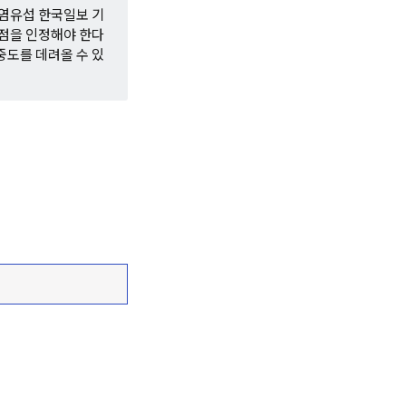
 염유섭 한국일보 기
 점을 인정해야 한다
중도를 데려올 수 있