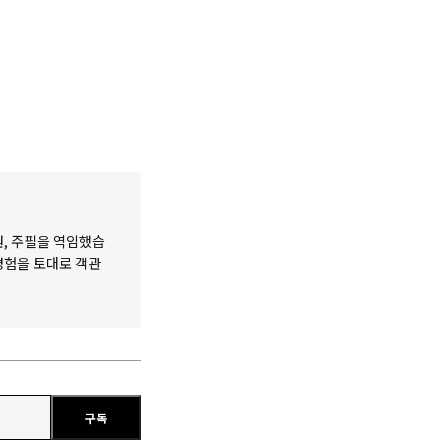
원, 주필을 역임했습
 경험을 토대로 객관
구독