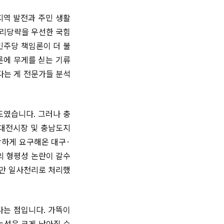
지역 발전과 주민 생활
당리당략을 우선한 국힘
민주당 책임론이 더 불
론에 무게를 싣는 기류
다는 게 전문가들 분석
도였습니다. 그러나 충
 대전시장 및 충남도지
강하게 요구해온 대구·
의 형평성 논란이 갈수
남만 일사천리로 처리했
다는 점입니다. 가뜩이
능성은 크게 낮아질 수