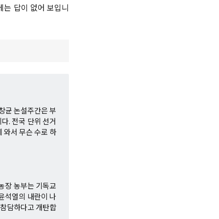
에는 답이 없어 보입니
창균 논설주간은 부
다. 전국 단위 선거
 와서 무슨 수로 하
무농장 농부는 기독교
 윤석열의 내란이 나
 참담하다고 개탄합