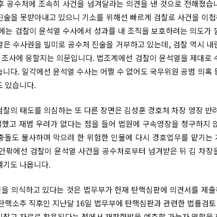
후 공수처에 조속히 사건을 넘겨달라는 의견을 낸 것으로 전해졌습
진술을 못받아내고 있으니 기소를 위해선 빠르게 검찰로 사건을 이
경에는 검찰이 윤석열 수사에서 성과를 내 조직을 보호하려는 의도가 
열은 수사권을 빌미로 공수처 진술을 거부하고 있는데, 검찰 역시 내
조사에 응할지는 의문입니다. 법조계에선 검찰이 윤석열을 제대로 
습니다. 일각에선 윤석열 수사는 어쩔 수 없어도 국무위원 공범 의혹 
도 있습니다.
검찰의 태도를 의심하는 또 다른 장면은 김성훈 경호처 차장 영장 반려
했고 재범 우려가 없다는 점을 들어 법원에 구속영장을 청구하지 
충돌도 불사하며 막으려 한 위험한 인물에 다시 경호업무를 맡기는
 안팎에선 검찰이 윤석열 사건을 공수처로부터 넘겨받은 뒤 김 차장
얘기도 나옵니다.
을 의식하고 있다는 것은 법무부가 헌재 탄핵심판에 의견서를 제
 탄핵소추 직후인 지난달 16일 법무부에 탄핵심판과 관련한 법률검
리참고 자료로 활용된다는 점에서 재판향방을 예측할 가늠자 역할을 합