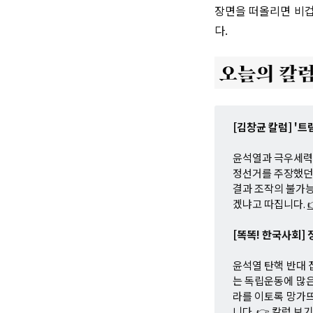
장면을 떠올리면 비겁
다.
[김창균 칼럼] '
윤석열과 극우세력
정선거를 주장했던 
결과 조작의 불가능
겠냐고 따집니다.
[똑똑! 한국사회]
윤석열 탄핵 반대 
는 독립운동에 많은
라를 이토록 망가
니다.
👉 칼럼 보기