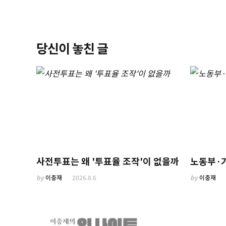
당신이 놓친 글
사전투표는 왜 '투표율 조작'이 없을까
노동부·
by
이충재
2026.8.6
by
이충재