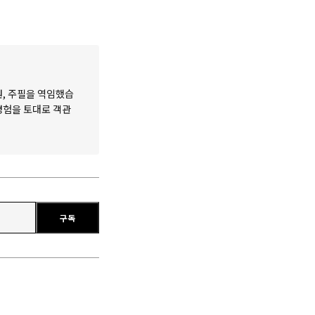
원, 주필을 역임했습
 경험을 토대로 객관
구독