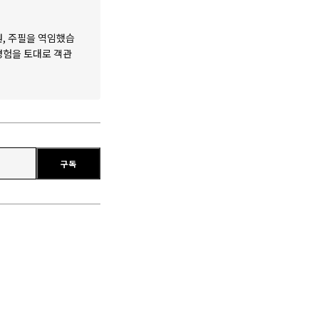
원, 주필을 역임했습
 경험을 토대로 객관
구독