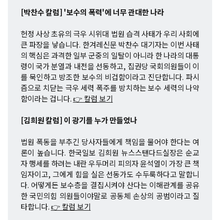
[박찬수 칼럼] '보수의 폭력'에 너무 관대한 나라
헌정 사상 초유의 극우 시위대 법원 습격 사태가 우리 사회에
큰 파장을 낳습니다. 한겨레신문 박찬수 대기자는 이번 사태
의 핵심은 과격한 일부 군중의 일탈이 아니라 한 나라의 대통
령이 국가 분열과 내전을 선동하고, 집권당 국회의원들이 이
를 묵인하고 방조한 보수의 비겁함이라고 진단합니다. 파시
즘으로 치닫는 극우 세력 폭주를 방치하는 보수 세력의 나약
함이라는 겁니다.
👉 칼럼 보기
[김희원 칼럼] 이 광기를 누가 만들었나
법원 폭동을 부추긴 당사자들에게 책임을 물어야 한다는 여
론이 높습니다. 한국일보 김희원 뉴스스탠다드실장은 순교
자 행세를 하려는 내란 우두머리 피의자 윤석열이 가장 큰 책
임자이고, 그에게 힘을 실은 선동가도 수두룩하다고 말합니
다. 어떻게든 보수층을 결집시켜야 산다는 이해관계를 공유
한 국민의힘 의원들이야말로 공동체 손상의 공범이라고 질
타합니다.
👉 칼럼 보기