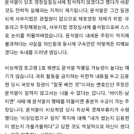
윤석열이 당초 영장실질심사에 참석하지 않겠다고 했다가 바꾼
것도 전략적 실패라는 지적이 제기됩니다. 윤석열은 그간 일관
되게 서부지법은 관할권이 없으므로 체포영장 자체가 위법·무
효라고 주장해왔는데, 서부지법 영장심사에 출석함으로써 스스
로 논리를 허물어버렸습니다. 윤석열이 내세운 주장이 억지에
불과하다는 사실을 자인함과 동시에 구속만은 어떻게든 피해보
겠다는 속내를 드러낸 셈입니다.
비상계엄 포고령 1호 궤변도 윤석열 작품일 가능성이 높다는 얘
기가 많습니다. 국회 활동을 금지하는 위헌적 내용을 두고 김용
현 당시 국방부 장관이 "잘못 베낀 것"이라는 변호인단 주장은
윤석열이 말하지 않고서는 나올 수 없다는 겁니다. '바이든-날
리면' 사태 때 윤석열의 행태를 떠올리면 충분히 수긍이 가는 주
장입니다. 윤석열이 비상계엄 당시 최상목 경제부총리가 수령
했다는 '비상입법기구 설치' 쪽지에 대해 "내가 썼는지 김용현
이 썼는지 가물가물하다"고 답한 것도 역설적으로 자신이 썼다