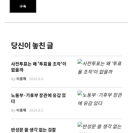
이메일 주소를 입력하세요
구독
당신이 놓친 글
사전투표는 왜 '투표율 조작'이
없을까
by
이충재
2026.8.6
노동부·기후부 장관에 유감 있
다
by
이충재
2026.8.5
반성문 쓸 생각 없는 검찰