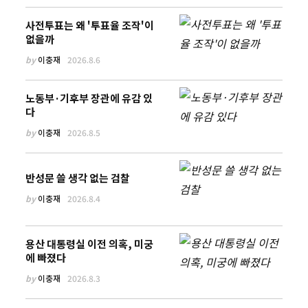
사전투표는 왜 '투표율 조작'이
없을까
by
이충재
2026.8.6
노동부·기후부 장관에 유감 있
다
by
이충재
2026.8.5
반성문 쓸 생각 없는 검찰
by
이충재
2026.8.4
용산 대통령실 이전 의혹, 미궁
에 빠졌다
by
이충재
2026.8.3