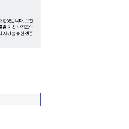
 소환됐습니다. 오관
들은 자칫 난징조약
서 자강을 통한 생존