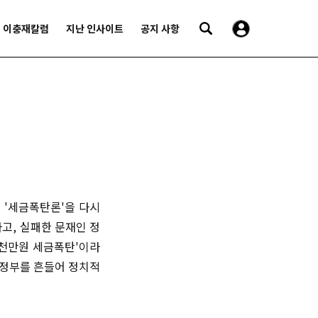
이충재칼럼
지난 인사이트
공지 사항
 '세금폭탄론'을 다시
고, 실패한 문재인 정
수천만원 세금폭탄'이라
보정부를 흔들어 정치적