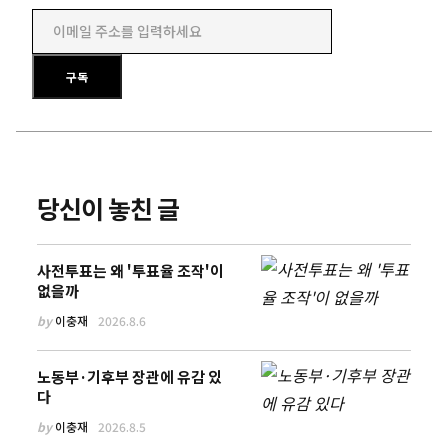
이메일 주소를 입력하세요
구독
당신이 놓친 글
사전투표는 왜 '투표율 조작'이
없을까
by
이충재
2026.8.6
노동부·기후부 장관에 유감 있
다
by
이충재
2026.8.5