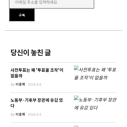
이메일 주소를 입력하세요
구독
당신이 놓친 글
사전투표는 왜 '투표율 조작'이
없을까
by
이충재
2026.8.6
노동부·기후부 장관에 유감 있
다
by
이충재
2026.8.5