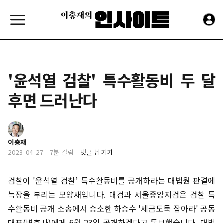
'윤석열 검찰' 특수활동비 두 달
후면 드러난다
이충재
2023-04-27
-
7분 걸림
-
댓글 남기기
검찰이 '윤석열 검찰’ 특수활동비를 공개하라는 대법원 판결에
늑장을 부리는 모양새입니다. 대검과 서울중앙지검은 검찰 특
수활동비 공개 소송에서 승소한 하승수 '세금도둑 잡아라' 공동
대표(변호사)에게 6월 23일 공개하겠다고 통보했습니다. 대법