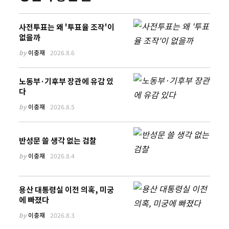
사전투표는 왜 '투표율 조작'이
없을까
by
이충재
2026.8.6
노동부·기후부 장관에 유감 있
다
by
이충재
2026.8.5
반성문 쓸 생각 없는 검찰
by
이충재
2026.8.4
용산 대통령실 이전 의혹, 미궁
에 빠졌다
by
이충재
2026.8.3