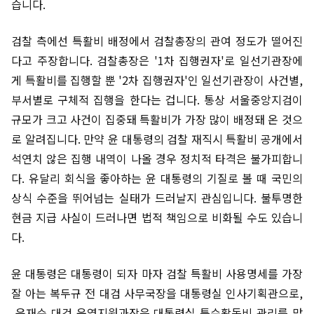
습니다.
검찰 측에선 특활비 배정에서 검찰총장의 관여 정도가 떨어진
다고 주장합니다. 검찰총장은 '1차 집행권자'로 일선기관장에
게 특활비를 집행할 뿐 '2차 집행권자'인 일선기관장이 사건별,
부서별로 구체적 집행을 한다는 겁니다. 통상 서울중앙지검이
규모가 크고 사건이 집중돼 특활비가 가장 많이 배정돼 온 것으
로 알려집니다. 만약 윤 대통령의 검찰 재직시 특활비 공개에서
석연치 않은 집행 내역이 나올 경우 정치적 타격은 불가피합니
다. 유달리 회식을 좋아하는 윤 대통령의 기질로 볼 때 국민의
상식 수준을 뛰어넘는 실태가 드러날지 관심입니다. 불투명한
현금 지급 사실이 드러나면 법적 책임으로 비화될 수도 있습니
다.
윤 대통령은 대통령이 되자 마자 검찰 특활비 사용명세를 가장
잘 아는 복두규 전 대검 사무국장을 대통령실 인사기획관으로,
윤재순 대검 운영지원과장은 대통령실 특수활동비 관리를 맡