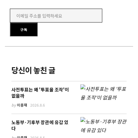
이메일 주소를 입력하세요
구독
당신이 놓친 글
사전투표는 왜 '투표율 조작'이
없을까
by
이충재
2026.8.6
노동부·기후부 장관에 유감 있
다
by
이충재
2026.8.5